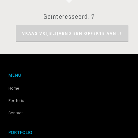
Geïnteresseerd..?
VRAAG VRIJBLIJVEND EEN OFFERTE AAN..!
MENU
Home
Portfolio
Contact
PORTFOLIO