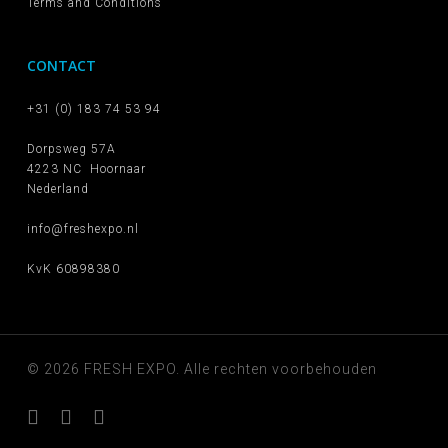
Terms and Conditions
CONTACT
+31 (0) 183 74 53 94
Dorpsweg 57A
4223 NC Hoornaar
Nederland
info@freshexpo.nl
KvK 60898380
© 2026 FRESH EXPO. Alle rechten voorbehouden
facebook
pinterest
linkedin