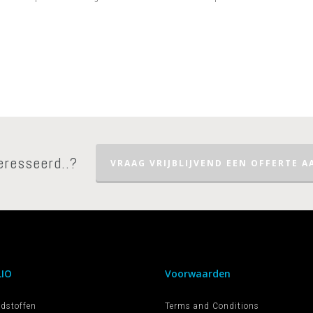
eresseerd..?
VRAAG VRIJBLIJVEND EEN OFFERTE AA
IO
Voorwaarden
dstoffen
Terms and Conditions