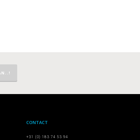
N..!
CONTACT
+31 (0) 183 74 53 94