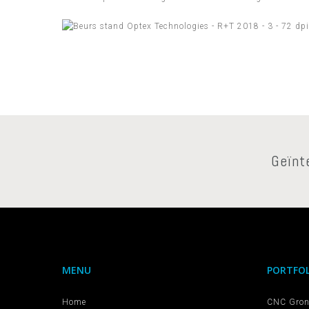
Geïnt
MENU
PORTFOL
Home
CNC Gron