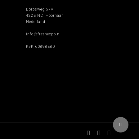
Dorpsweg 57A
4223 NC Hoornaar
Nederland
info@freshexpo.nl
KvK 60898380
Share
facebook
pinterest
linkedin