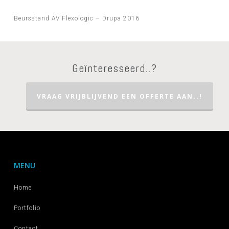
Beursstand AV Flexologic – Drupa 2016
Geïnteresseerd..?
VRAAG VRIJBLIJVEND EEN OFFERTE AAN..!
MENU
Home
Portfolio
Contact