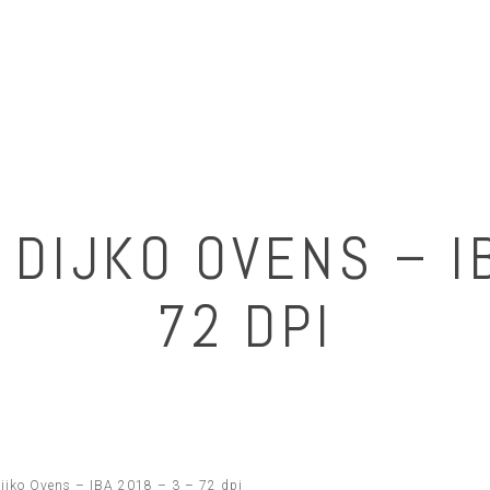
DIJKO OVENS – I
72 DPI
ijko Ovens – IBA 2018 – 3 – 72 dpi