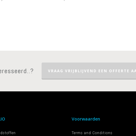
eresseerd..?
VRAAG VRIJBLIJVEND EEN OFFERTE AA
IO
Voorwaarden
dstoffen
Terms and Conditions