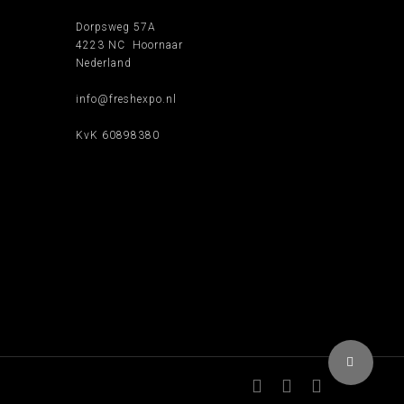
Dorpsweg 57A
4223 NC Hoornaar
Nederland
info@freshexpo.nl
KvK 60898380
Share
facebook
pinterest
linkedin