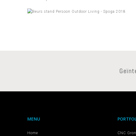
Geïnt
MENU
PORTFOL
Home
CNC Gron