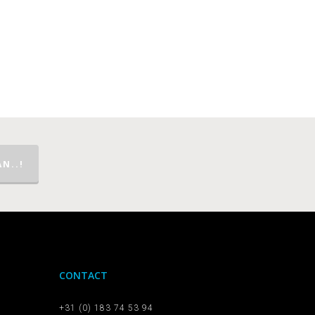
N..!
CONTACT
+31 (0) 183 74 53 94