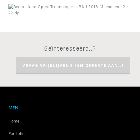
Geïnteresseerd..?
VRAAG VRIJBLIJVEND EEN OFFERTE AAN..!
MENU
Home
Portfolio