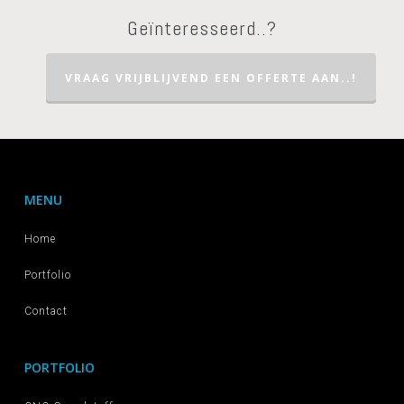
Geïnteresseerd..?
VRAAG VRIJBLIJVEND EEN OFFERTE AAN..!
MENU
Home
Portfolio
Contact
PORTFOLIO