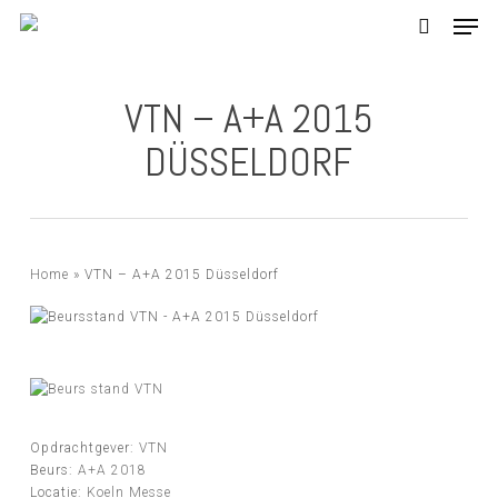
Skip
Men
to
search
main
Close
content
Menu
VTN – A+A 2015
DÜSSELDORF
Home
»
VTN – A+A 2015 Düsseldorf
Opdrachtgever:
VTN
Beurs:
A+A 2018
Locatie:
Koeln Messe