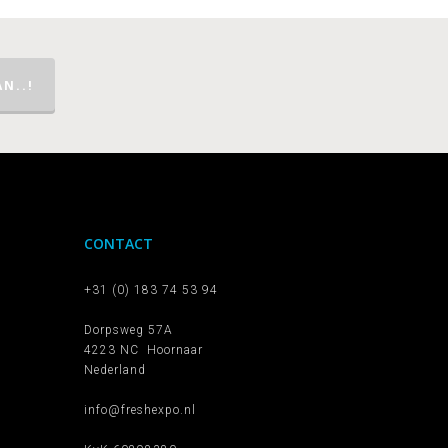
N..!
CONTACT
+31 (0) 183 74 53 94
Dorpsweg 57A
4223 NC Hoornaar
Nederland
info@freshexpo.nl