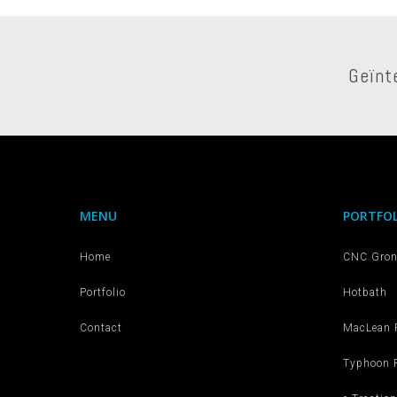
Geïnt
MENU
PORTFOL
Home
CNC Gron
Portfolio
Hotbath
Contact
MacLean 
Typhoon R