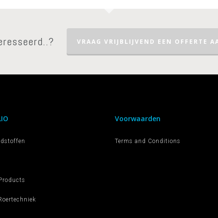
eresseerd..?
VRAAG VRIJBLIJVEND EEN OFFERTE AA
IO
Voorwaarden
dstoffen
Terms and Conditions
Products
oertechniek