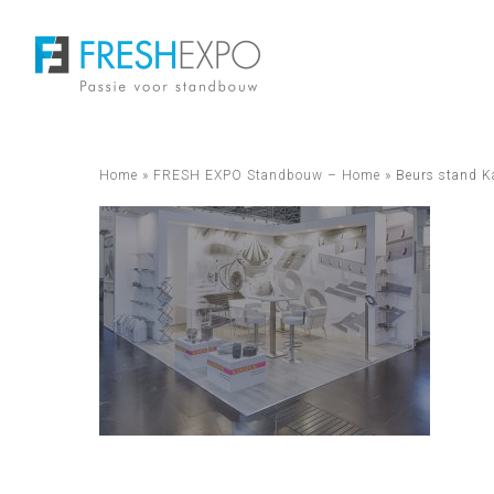
Skip
to
main
content
Home
»
FRESH EXPO Standbouw – Home
»
Beurs stand 
Hit enter to search or ESC to close